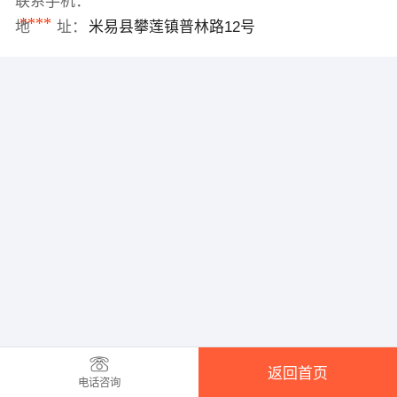
联系手机：
****
地 址：
米易县攀莲镇普林路12号
返回首页
电话咨询