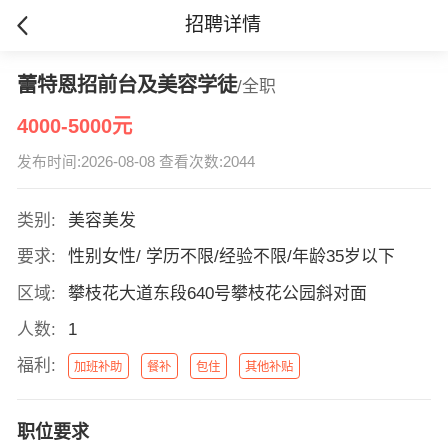
招聘详情
蕾特恩招前台及美容学徒
/全职
4000-5000元
发布时间:2026-08-08 查看次数:2044
类别:
美容美发
要求:
性别女性/ 学历不限/经验不限/年龄35岁以下
区域:
攀枝花大道东段640号攀枝花公园斜对面
人数:
1
福利:
加班补助
餐补
包住
其他补贴
职位要求