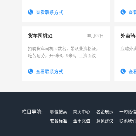
强。面试，周日休息。
险，有
查看联系方式
查
货车司机b2
08月07日
外卖骑
招聘货车司机b2数名，带从业资格证，
应聘外
吃苦耐劳，开6米8，9米6，工资面议
查看联系方式
查
栏目导航:
职位搜索
简历中心
名企展示
一句话
套餐标准
金币充值
意见建议
联系我