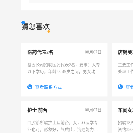
猜您喜欢
医药代表2名
08月07日
店铺美
基因公司招聘医药代表2名，要求：大专
主要工
以下学历，年龄25-45岁之间，男女均
处理工
可，需要具有营销经验，从事过医药代
作时间
表或者有医学资质的优先，底薪+绩效，
查看联系方式
查
交五险。
护士 前台
08月07日
车间女
口腔诊所聘护士及前台，女，非医学专
招聘18
业也可，形象好，气质佳，沟通能力
资约35