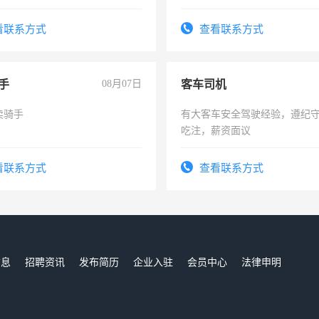
年薪假，年底福利
操作，工作态度认真，具有团
试用期1-3个月，转正后交纳五
看联系方式
查看联系方式
手
08月07日
客车司机
卖骑手
有大客车安全驾驶经验，遵纪
吃注，薪资面议
看联系方式
查看联系方式
信息
招聘资讯
发布简历
企业入驻
会员中心
法律申明
们