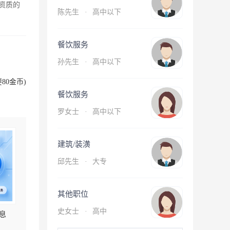
资质的
陈先生
·
高中以下
餐饮服务
孙先生
·
高中以下
80金币)
餐饮服务
罗女士
·
高中以下
建筑/装潢
邱先生
·
大专
其他职位
史女士
·
高中
息