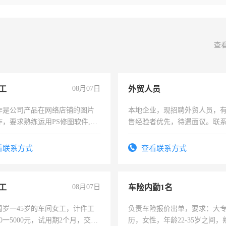
查
工
08月07日
外贸人员
作是公司产品在网络店铺的图片
本地企业，现招聘外贸人员，
作，要求熟练运用PS修图软件,工
售经验者优先，待遇面议。联
每天8小时，待遇优厚。
看联系方式
查看联系方式
工
08月07日
车险内勤1名
周岁一45岁的车间女工，计件工
负责车险报价出单，要求：大
00一5000元，试用期2个月，交五
历，女性，年龄22-35岁之间