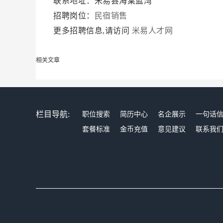
联系地址：米易县海棠蓝湾
招聘岗位：
民宿销售
更多招聘信息,请访问
米易人才网
相关文章
栏目导航:
职位搜索
简历中心
名企展示
一句话
套餐标准
金币充值
意见建议
联系我