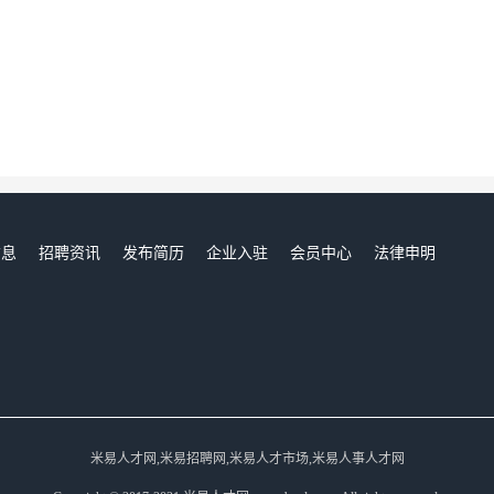
信息
招聘资讯
发布简历
企业入驻
会员中心
法律申明
们
米易人才网,米易招聘网,米易人才市场,米易人事人才网