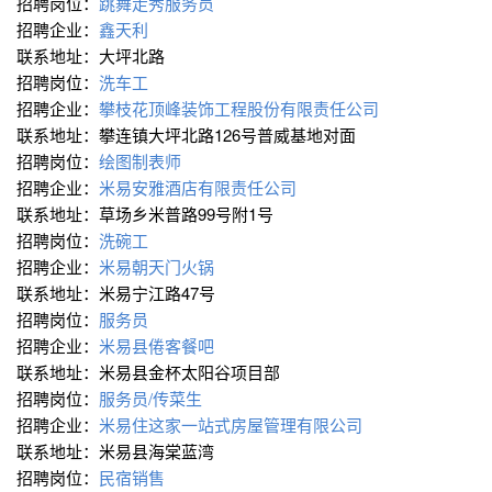
招聘岗位：
跳舞走秀服务员
招聘企业：
鑫天利
联系地址：大坪北路
招聘岗位：
洗车工
招聘企业：
攀枝花顶峰装饰工程股份有限责任公司
联系地址：攀连镇大坪北路126号普威基地对面
招聘岗位：
绘图制表师
招聘企业：
米易安雅酒店有限责任公司
联系地址：草场乡米普路99号附1号
招聘岗位：
洗碗工
招聘企业：
米易朝天门火锅
联系地址：米易宁江路47号
招聘岗位：
服务员
招聘企业：
米易县倦客餐吧
联系地址：米易县金杯太阳谷项目部
招聘岗位：
服务员/传菜生
招聘企业：
米易住这家一站式房屋管理有限公司
联系地址：米易县海棠蓝湾
招聘岗位：
民宿销售